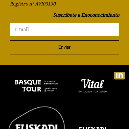
Registro nº AVI00130
Suscríbete a Enoconocimiento